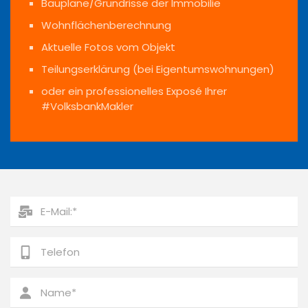
Baupläne/Grundrisse der Immobilie
Wohnflächenberechnung
Aktuelle Fotos vom Objekt
Teilungserklärung (bei Eigentumswohnungen)
oder ein professionelles Exposé Ihrer
#VolksbankMakler