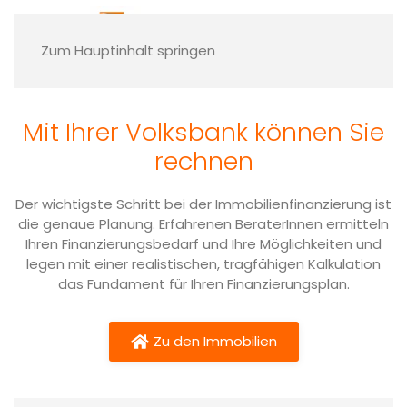
Bei unseren Kollegen der Volksbank Albstadt
eG gibt es keine Finanzierung von der
Stange: Gemeinsam mit Ihnen erarbeiten die
Zum Hauptinhalt springen
Kollegen ein Finanzierungkonzept, das zu
Ihnen passt und Ihnen langfristig
Planungssicherheit gibt. Egal, ob Sie bauen,
Mit Ihrer Volksbank können Sie
kaufen oder modernisieren wollen, die
Volksbank Albstadt eG bietet Ihnen die
rechnen
komplette Immobilienfinanzierung mit
individueller Beratung in einer Volksbankfiliale
Der wichtigste Schritt bei der Immobilienfinanzierung ist
in Ihrer Nähe.
die genaue Planung. Erfahrenen BeraterInnen ermitteln
Ihren Finanzierungsbedarf und Ihre Möglichkeiten und
Zu den Finanzierungsspezialisten der
legen mit einer realistischen, tragfähigen Kalkulation
das Fundament für Ihren Finanzierungsplan.
Volksbank Albstadt
Zu den Immobilien