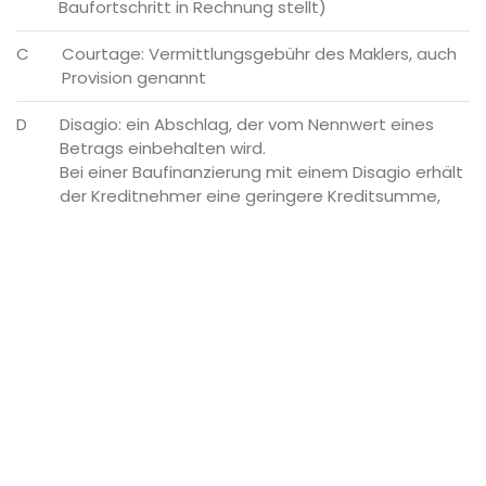
Baufortschritt in Rechnung stellt)
C
Courtage: Vermittlungsgebühr des Maklers, auch
Provision genannt
D
Disagio: ein Abschlag, der vom Nennwert eines
Betrags einbehalten wird.
Bei einer Baufinanzierung mit einem Disagio erhält
der Kreditnehmer eine geringere Kreditsumme,
muss aber einen höheren Betrag
zurückzahlen. Das Disagio ist hier eine
Zinsvorauszahlung des Kreditnehmers, die den
monatlich zu entrichtenden à Nominalzins senkt.
E
Erbbaurecht: das Recht, auf einem Grundstück ein
Bauwerk zu errichten oder zu unterhalten. Meist
wird dafür ein Erbbauzins erhoben.
E
Erschlossen: Ein Grundstück ist erschlossen,
wenn es durch Kanalisation, Stromleitungen und
Wege mit dem örtlichen Netz verbunden ist.