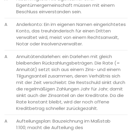
Eigentümergemeinschaft müssen mit einem
Beschluss einverstanden sein.
A
Anderkonto: Ein im eigenen Namen eingerichtetes
Konto, das treuhänderisch für einen Dritten
verwaltet wird, meist von einem Rechtsanwalt,
Notar oder Insolvenzverwalter.
A
Annuität
endarlehen
:
ein Darlehen mit
gleich
bleibenden
Rückzahlungsbeträgen
. Die Rate (=
Annuität) setzt
sich aus
einem Zins- und einem
Tilgungsanteil zusammen, deren Verhältnis sich
mit der Zeit verschiebt: Die Restschuld sinkt durch
die regelmäßigen Zahlungen Jahr für Jahr; damit
sinkt auch der Zinsanteil an der Kreditrate.
Da die
Rate konstant bleibt, wird der noch offene
Kreditbetrag schneller zurückgezahlt.
A
Aufteilungsplan: Bauzeichnung im Maßstab
1:100; macht die Aufteilung des