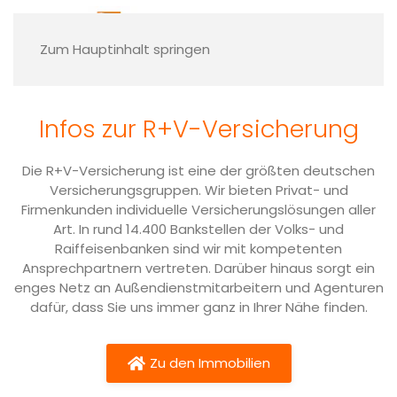
Versicherungsfragen
Zum Hauptinhalt springen
Die beste Versicherung ist die, die optimal
auf Sie abgestimmt ist. Die Kollegen der R+V
Versicherung prüfen mit Ihnen, ob Ihre
derzeitige Absicherung Ihren Bedürfnissen
Infos zur R+V-Versicherung
entspricht, wo Sie vielleicht sparen können
und welches Versicherungs- und
Die R+V-Versicherung ist eine der größten deutschen
Vorsorgepaket am besten zu Ihnen passt –
Versicherungsgruppen. Wir bieten Privat- und
persönlich, individuell und ganz in Ihrer Nähe.
Firmenkunden individuelle Versicherungslösungen aller
Art. In rund 14.400 Bankstellen der Volks- und
Zur R+V Versicherung vor Ort
Raiffeisenbanken sind wir mit kompetenten
Ansprechpartnern vertreten. Darüber hinaus sorgt ein
enges Netz an Außendienstmitarbeitern und Agenturen
dafür, dass Sie uns immer ganz in Ihrer Nähe finden.
Zu den Immobilien