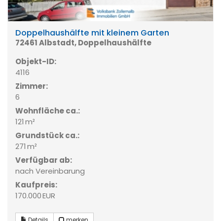
Doppelhaushälfte mit kleinem Garten
72461 Albstadt, Doppelhaushälfte
Objekt-ID:
4116
Zimmer:
6
Wohnfläche ca.:
121 m²
Grund­stück ca.:
271 m²
Verfügbar ab:
nach Vereinbarung
Kaufpreis:
170.000 EUR
Details
merken