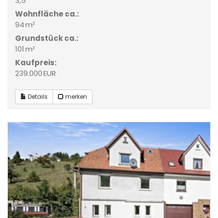
3,5
Wohnfläche ca.:
94 m²
Grund­stück ca.:
101 m²
Kaufpreis:
239.000 EUR
Details
merken