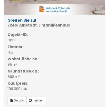
Greifen Sie zu!
72461 Albstadt, Einfamilienhaus
Objekt-ID:
4125
Zimmer:
4,5
Wohnfläche ca.:
95 m²
Grund­stück ca.:
358 m²
Kaufpreis:
109.000 EUR
Details
merken