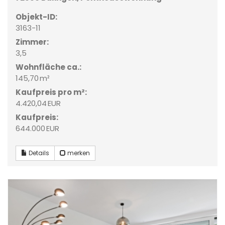
Objekt-ID:
3163-11
Zimmer:
3,5
Wohnfläche ca.:
145,70 m²
Kaufpreis pro m²:
4.420,04 EUR
Kaufpreis:
644.000 EUR
Details
merken