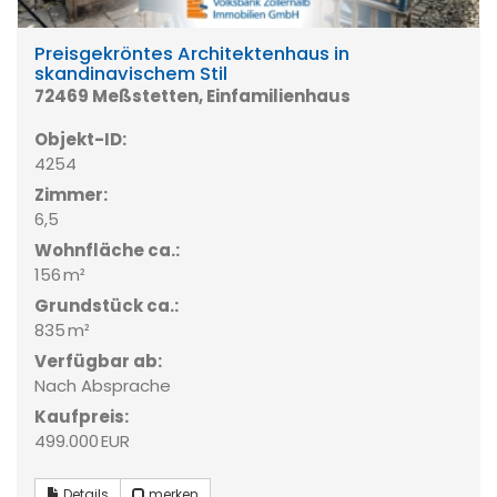
Preisgekröntes Architektenhaus in
skandinavischem Stil
72469 Meßstetten, Einfamilienhaus
Objekt-ID:
4254
Zimmer:
6,5
Wohnfläche ca.:
156 m²
Grund­stück ca.:
835 m²
Verfügbar ab:
Nach Absprache
Kaufpreis:
499.000 EUR
Details
merken