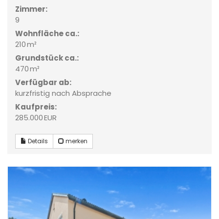
Zimmer:
9
Wohnfläche ca.:
210 m²
Grund­stück ca.:
470 m²
Verfügbar ab:
kurzfristig nach Absprache
Kaufpreis:
285.000 EUR
Details
merken