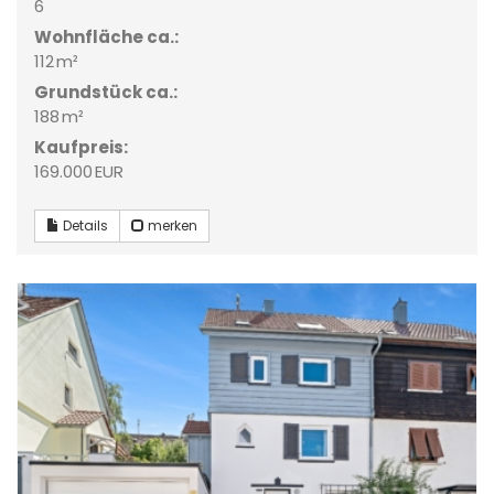
6
Wohnfläche ca.:
112 m²
Grund­stück ca.:
188 m²
Kaufpreis:
169.000 EUR
Details
merken