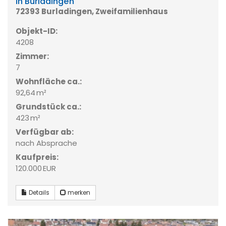
in Burladingen
72393 Burladingen, Zweifamilienhaus
Objekt-ID:
4208
Zimmer:
7
Wohnfläche ca.:
92,64 m²
Grund­stück ca.:
423 m²
Verfügbar ab:
nach Absprache
Kaufpreis:
120.000 EUR
Details
merken