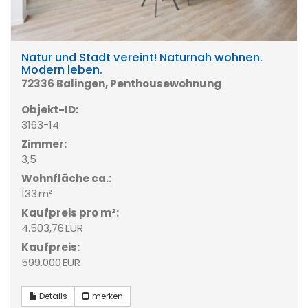
Natur und Stadt vereint! Naturnah wohnen.
Modern leben.
72336 Balingen, Penthousewohnung
Objekt-ID:
3163-14
Zimmer:
3,5
Wohnfläche ca.:
133 m²
Kaufpreis pro m²:
4.503,76 EUR
Kaufpreis:
599.000 EUR
Details
merken