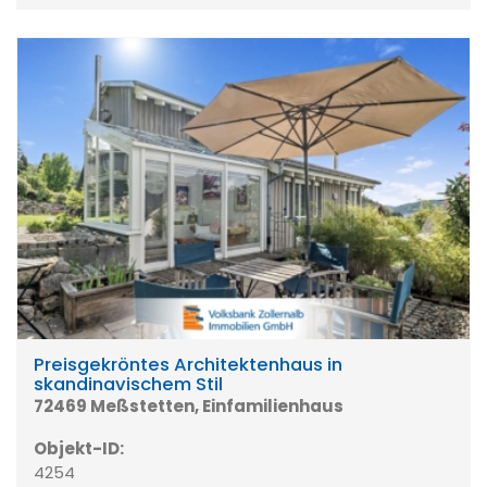
Preisgekröntes Architektenhaus in
skandinavischem Stil
72469 Meßstetten, Einfamilienhaus
Objekt-ID:
4254