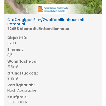
Großzügiges Ein-/Zweifamilienhaus mit
Potential
72458 Albstadt, Einfamilienhaus
Objekt-ID:
3798
Zimmer:
8,5
Wohnfläche ca.:
215 m²
Grund­stück ca.:
818 m²
Verfügbar ab:
Nach Absprache
Kaufpreis:
360.000 EUR