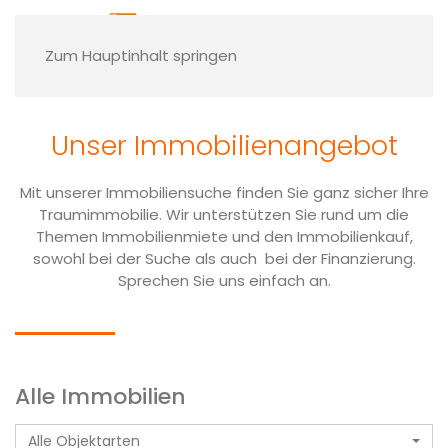
Finden Sie Ihre
Traumimmobilie
Zum Hauptinhalt springen
Sie möchten sich den Traum der eigenen vier
Wänden erfüllen oder sind auf der Suche
Unser Immobilien­angebot
nach einem passenden Grundstück? Dann
werfen Sie ein Blick auf unsere
Immobilienangebote!
Mit unserer Immobiliensuche finden Sie ganz sicher Ihre
Traumimmobilie. Wir unterstützen Sie rund um die
Themen Immobilienmiete und den Immobilienkauf,
Nehmen Sie Kontakt mit uns auf
sowohl bei der Suche als auch bei der Finanzierung.
Sprechen Sie uns einfach an.
Alle Immobilien
Alle Objektarten