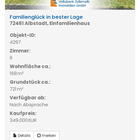
Familienglück in bester Lage
72461 Albstadt, Einfamilienhaus
Objekt-ID:
4297
Zimmer:
6
Wohnfläche ca.:
168 m²
Grund­stück ca.:
721 m²
Verfügbar ab:
Nach Absprache
Kaufpreis:
349.000 EUR
Details
merken