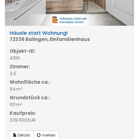
Häusle statt Wohnung!
72336 Balingen, Einfamilienhaus
Objekt-ID:
4316
Zimmer:
3,5
Wohnfläche ca.:
94 m²
Grund­stück ca.:
101 m²
Kaufpreis:
239.000 EUR
Details
merken