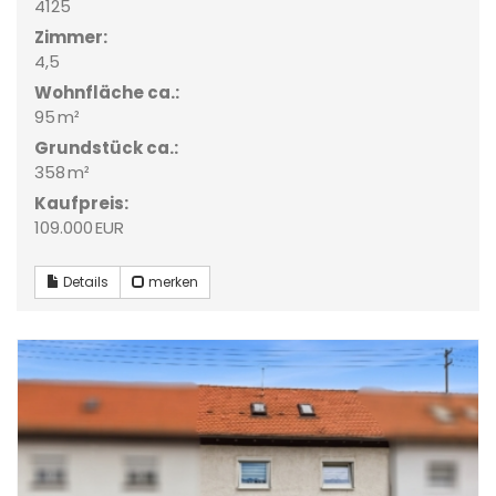
4125
Zimmer:
4,5
Wohnfläche ca.:
95 m²
Grund­stück ca.:
358 m²
Kaufpreis:
109.000 EUR
Details
merken