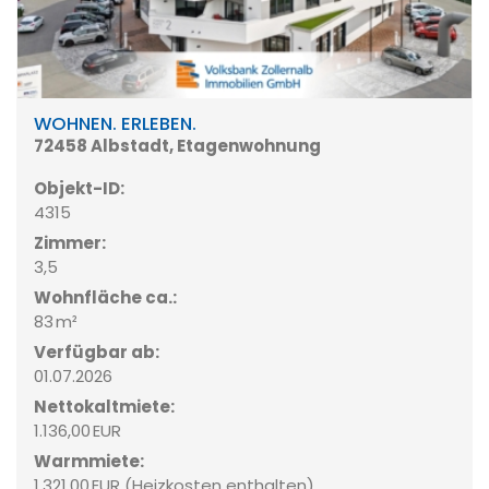
WOHNEN. ERLEBEN.
72458 Albstadt, Etagenwohnung
Objekt-ID:
4315
Zimmer:
3,5
Wohnfläche ca.:
83 m²
Verfügbar ab:
01.07.2026
Nettokaltmiete:
1.136,00 EUR
Warmmiete:
1.321,00 EUR (Heizkosten enthalten)