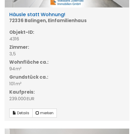
Häusle statt Wohnung!
72336 Balingen, Einfamilienhaus
Objekt-ID:
4316
Zimmer:
3,5
Wohnfläche ca.:
94 m²
Grund­stück ca.:
101 m²
Kaufpreis:
239.000 EUR
Details
merken