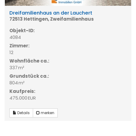
Dreifamilienhaus an der Lauchert
72513 Hettingen, Zweifamilienhaus
Objekt-ID:
4084
Zimmer:
12
Wohnfläche ca.:
337 m²
Grund­stück ca.:
804 m²
Kaufpreis:
475.000 EUR
Details
merken