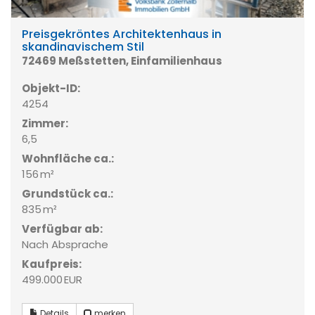
Preisgekröntes Architektenhaus in
skandinavischem Stil
72469 Meßstetten, Einfamilienhaus
Objekt-ID:
4254
Zimmer:
6,5
Wohnfläche ca.:
156 m²
Grund­stück ca.:
835 m²
Verfügbar ab:
Nach Absprache
Kaufpreis:
499.000 EUR
Details
merken