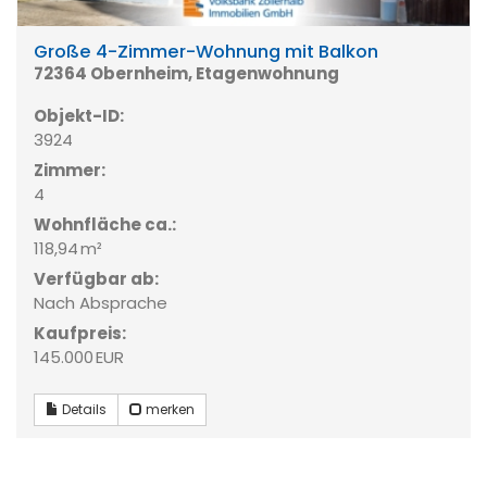
Große 4-Zimmer-Wohnung mit Balkon
72364 Obernheim, Etagenwohnung
Objekt-ID:
3924
Zimmer:
4
Wohnfläche ca.:
118,94 m²
Verfügbar ab:
Nach Absprache
Kaufpreis:
145.000 EUR
Details
merken