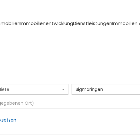
mmobilien
Immobilienentwicklung
Dienstleistungen
Immobilien
iete
Sigmaringen
ksetzen