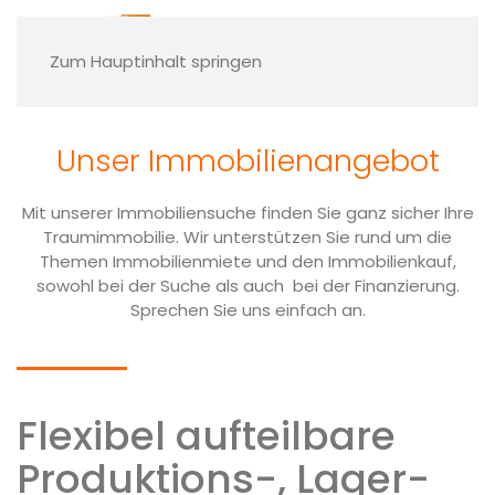
Finden Sie Ihre
Traumimmobilie
Zum Hauptinhalt springen
Sie möchten sich den Traum der eigenen vier
Wänden erfüllen oder sind auf der Suche
Unser Immobilien­angebot
nach einem passenden Grundstück? Dann
werfen Sie ein Blick auf unsere
Immobilienangebote!
Mit unserer Immobiliensuche finden Sie ganz sicher Ihre
Traumimmobilie. Wir unterstützen Sie rund um die
Themen Immobilienmiete und den Immobilienkauf,
Nehmen Sie Kontakt mit uns auf
sowohl bei der Suche als auch bei der Finanzierung.
Sprechen Sie uns einfach an.
Flexibel aufteilbare
Produktions-, Lager-