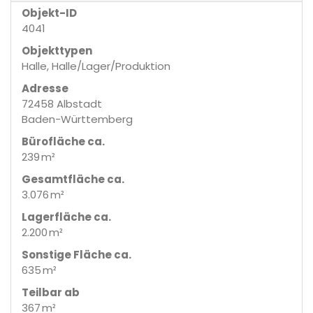
Objekt-ID
4041
Objekttypen
Halle, Halle/Lager/Produktion
Adresse
72458 Albstadt
Baden-Württemberg
Bürofläche ca.
239 m²
Gesamtfläche ca.
3.076 m²
Lagerfläche ca.
2.200 m²
Sonstige Fläche ca.
635 m²
Teilbar ab
367 m²