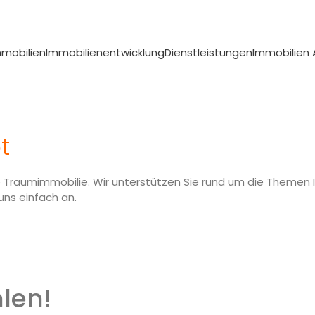
mmobilien
Immobilienentwicklung
Dienstleistungen
Immobilien
mimmobilie
 Wänden erfüllen oder sind auf der
t
n werfen Sie ein Blick auf unsere
re Traumimmobilie. Wir unterstützen Sie rund um die Themen
uns einfach an.
len!