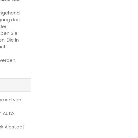
umgehend
igung des
der
aben Sie
n. Die in
auf
werden.
srand von
m Auto
ank Albstadt