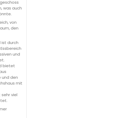
dgeschoss
n, was auch
önnte.
eich, von
raum, den
 ist durch
r Essbereich
assiven und
et.
d bietet
aus
e und den
chshaus mit
sehr viel
tet.
mmer