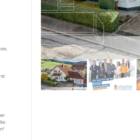
se,
mit
er
ie.
m²