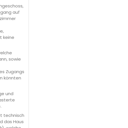
chgeschoss,
ugang auf
afzimmer
e,
 keine
welche
ann, sowie
des Zugangs
en könnten
ge und
asterte
.
it technisch
rd das Haus
k), welche