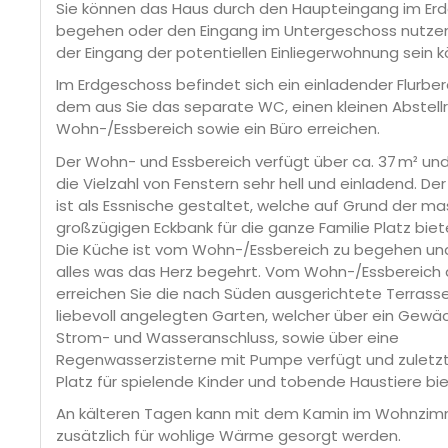
Sie können das Haus durch den Haupteingang im Er
begehen oder den Eingang im Untergeschoss nutze
der Eingang der potentiellen Einliegerwohnung sein k
Im Erdgeschoss befindet sich ein einladender Flurber
dem aus Sie das separate WC, einen kleinen Abstell
Wohn-/Essbereich sowie ein Büro erreichen.
Der Wohn- und Essbereich verfügt über ca. 37 m² und
die Vielzahl von Fenstern sehr hell und einladend. De
ist als Essnische gestaltet, welche auf Grund der m
großzügigen Eckbank für die ganze Familie Platz biet
Die Küche ist vom Wohn-/Essbereich zu begehen un
alles was das Herz begehrt. Vom Wohn-/Essbereich 
erreichen Sie die nach Süden ausgerichtete Terrass
liebevoll angelegten Garten, welcher über ein Gewä
Strom- und Wasseranschluss, sowie über eine
Regenwasserzisterne mit Pumpe verfügt und zuletzt 
Platz für spielende Kinder und tobende Haustiere bie
An kälteren Tagen kann mit dem Kamin im Wohnzi
zusätzlich für wohlige Wärme gesorgt werden.