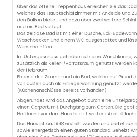
Über das offene Treppenhaus erreichen Sie das Da
welches das Hauptschlafzimmer mit Ankleide und Z
den Balkon bietet und dazu über zwei weitere Schl
und ein Bad verfügt.
Das zeitlose Bad ist mit einer Dusche, Eck-Badewann
Waschbecken und einem WC ausgestattet und lässt
Wünsche offen.
Im Untergeschoss befinden sich eine Waschküche, 
zusätzlich als Keller-/Vorratsraum genutzt werden k
der Heizraum.
Ebenso drei Zimmer und ein Bad, welche auf Grund 
von außen auch als Einliegerwohnung genutzt werd
(Küchenanschlüsse bereits vorhanden).
Abgerundet wird das Angebot durch eine Einzelgara
einen Carport, mit Durchgang zum Garten. Die gepfl
Hoffläche vor dem Haus bietet weitere Abstellfläche
Das Haus ist ca. 1998 erstellt worden und bietet som
sowie energetisch einen guten Standard. Beheizt wi
über eine Gas-Zentralheizung (Flüssiggas-Außentan