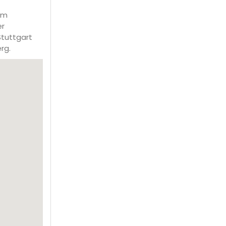
im
er
tuttgart
rg.