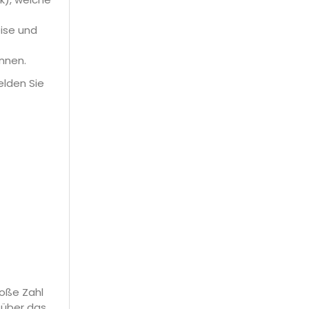
ise und
nnen.
elden Sie
roße Zahl
 über das