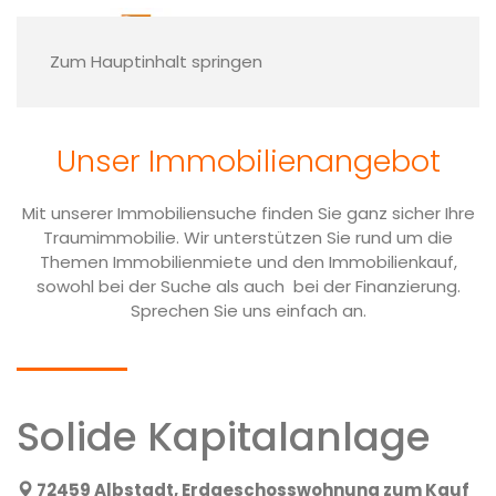
Finden Sie Ihre
Traumimmobilie
Zum Hauptinhalt springen
Sie möchten sich den Traum der eigenen vier
Wänden erfüllen oder sind auf der Suche
Unser Immobilien­angebot
nach einem passenden Grundstück? Dann
werfen Sie ein Blick auf unsere
Immobilienangebote!
Mit unserer Immobiliensuche finden Sie ganz sicher Ihre
Traumimmobilie. Wir unterstützen Sie rund um die
Themen Immobilienmiete und den Immobilienkauf,
Nehmen Sie Kontakt mit uns auf
sowohl bei der Suche als auch bei der Finanzierung.
Sprechen Sie uns einfach an.
Solide Kapitalanlage
72459 Albstadt, Erdgeschosswohnung zum Kauf