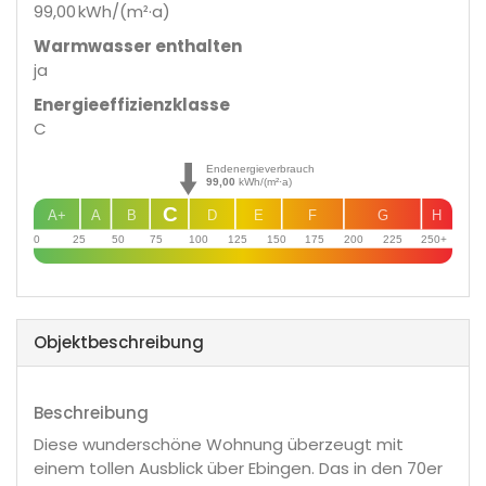
99,00 kWh/(m²·a)
Warmwasser enthalten
ja
Energie­effizienz­klasse
C
Endenergieverbrauch
99,00
kWh/(m²·a)
C
A+
A
B
D
E
F
G
H
0
25
50
75
100
125
150
175
200
225
250+
Objekt­beschreibung
Beschreibung
Diese wunderschöne Wohnung überzeugt mit
einem tollen Ausblick über Ebingen. Das in den 70er