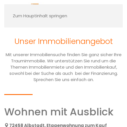
Finden Sie Ihre
Traumimmobilie
Zum Hauptinhalt springen
Sie möchten sich den Traum der eigenen vier
Wänden erfüllen oder sind auf der Suche
Unser Immobilien­angebot
nach einem passenden Grundstück? Dann
werfen Sie ein Blick auf unsere
Immobilienangebote!
Mit unserer Immobiliensuche finden Sie ganz sicher Ihre
Traumimmobilie. Wir unterstützen Sie rund um die
Themen Immobilienmiete und den Immobilienkauf,
Nehmen Sie Kontakt mit uns auf
sowohl bei der Suche als auch bei der Finanzierung.
Sprechen Sie uns einfach an.
Wohnen mit Ausblick
72458 Albstadt, Etagenwohnung zum Kauf