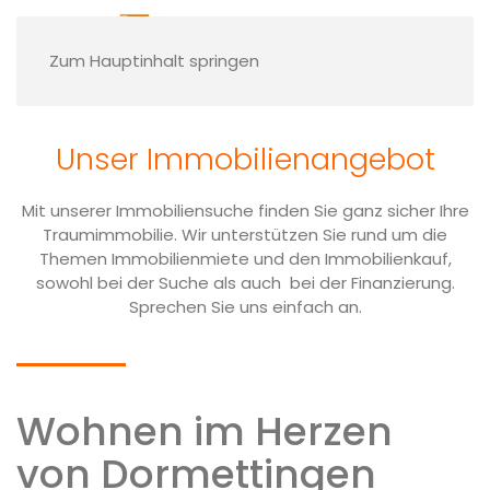
Finden Sie Ihre
Traumimmobilie
Zum Hauptinhalt springen
Sie möchten sich den Traum der eigenen vier
Wänden erfüllen oder sind auf der Suche
Unser Immobilien­angebot
nach einem passenden Grundstück? Dann
werfen Sie ein Blick auf unsere
Immobilienangebote!
Mit unserer Immobiliensuche finden Sie ganz sicher Ihre
Traumimmobilie. Wir unterstützen Sie rund um die
Themen Immobilienmiete und den Immobilienkauf,
Nehmen Sie Kontakt mit uns auf
sowohl bei der Suche als auch bei der Finanzierung.
Sprechen Sie uns einfach an.
Wohnen im Herzen
von Dormettingen