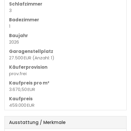
Schlafzimmer
3
Badezimmer
1
Baujahr
2026
Garagen­stellplatz
27.500 EUR (Anzahl: 1)
Käufer­provision
prov.frei
Kaufpreis pro m²
3.670,50 EUR
Kaufpreis
459.000 EUR
Ausstattung / Merkmale