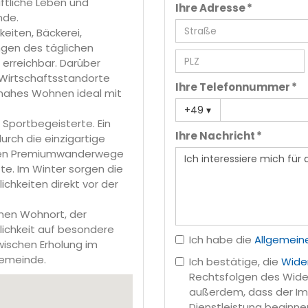
ftliche Leben und
Ihre Adresse *
nde.
eiten, Bäckerei,
ngen des täglichen
 erreichbar. Darüber
 Wirtschaftsstandorte
Ihre Telefonnummer *
rnahes Wohnen ideal mit
+49
▾
 Sportbegeisterte. Ein
Ihre Nachricht *
rch die einzigartige
enen Premiumwanderwege
te. Im Winter sorgen die
lichkeiten direkt vor der
einen Wohnort, der
lichkeit auf besondere
Ich habe die
Allgemein
zwischen Erholung im
Gemeinde.
Ich bestätige, die
Wide
Rechtsfolgen des Wider
außerdem, dass der Imm
Dienstleistung beginnen