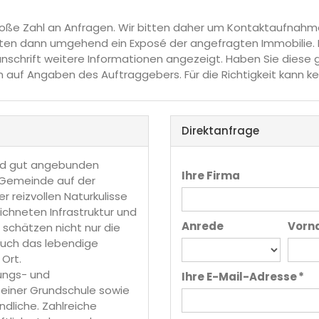
oße Zahl an Anfragen. Wir bitten daher um Kontaktaufnahme 
halten dann umgehend ein Exposé der angefragten Immobilie.
chrift weitere Informationen angezeigt. Haben Sie diese ge
 auf Angaben des Auftraggebers. Für die Richtigkeit kann
Direktanfrage
und gut angebunden
Ihre Firma
n Gemeinde auf der
 reizvollen Naturkulisse
ichneten Infrastruktur und
Anrede
Vorn
 schätzen nicht nur die
auch das lebendige
Ort.
ungs- und
Ihre E-Mail-Adresse *
einer Grundschule sowie
ndliche. Zahlreiche