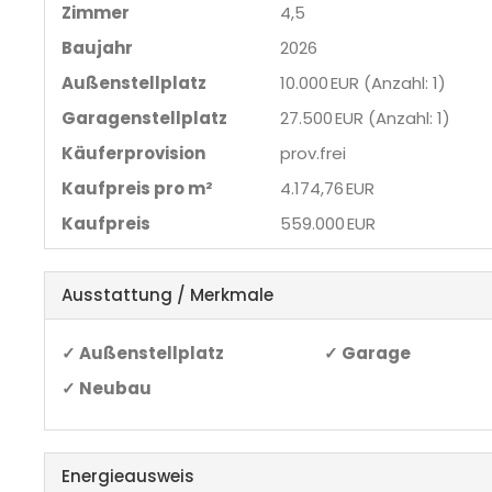
Zimmer
4,5
Baujahr
2026
Außen­stellplatz
10.000 EUR (Anzahl: 1)
Garagen­stellplatz
27.500 EUR (Anzahl: 1)
Käufer­provision
prov.frei
Kaufpreis pro m²
4.174,76 EUR
Kaufpreis
559.000 EUR
Ausstattung / Merkmale
✓ Außenstellplatz
✓ Garage
✓ Neubau
Energieausweis