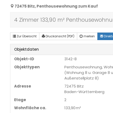
72475 Bitz, Penthousewohnung zum Kauf
4 Zimmer 133,90 m² Penthousewohnung 
Zur Übersicht
Druckansicht (PDF)
merken
Direk
Objektdaten
Objekt-ID
3142-8
Objekttypen
Penthousewohnung, Woh
(Wohnung 8 u. Garage 8 u
Außenstellplatz 8)
Adresse
72475 Bitz
Baden-Württemberg
Etage
2
Wohnfläche ca.
133,90 m²