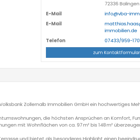
72336 Balingen
E-Mail
info@vba-immo
E-Mail
matthias.haa
immobilien.de
Telefon
07433/959-170
zum Kontaktformula
 die Volksbank Zollernalb Immobilien GmbH ein hochwertiges
entumswohnungen, die höchsten Ansprüchen an Komfort, Funk
ngen mit Wohnflächen von ca. 97 m² bis 148 m² überzeugen
rrasse und bietet als besonderes Highlight einen beeindruck