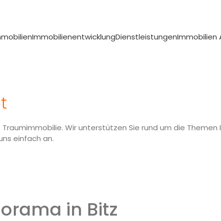
mmobilien
Immobilienentwicklung
Dienstleistungen
Immobilien
mimmobilie
 Wänden erfüllen oder sind auf der
t
n werfen Sie ein Blick auf unsere
re Traumimmobilie. Wir unterstützen Sie rund um die Themen
uns einfach an.
rama in Bitz