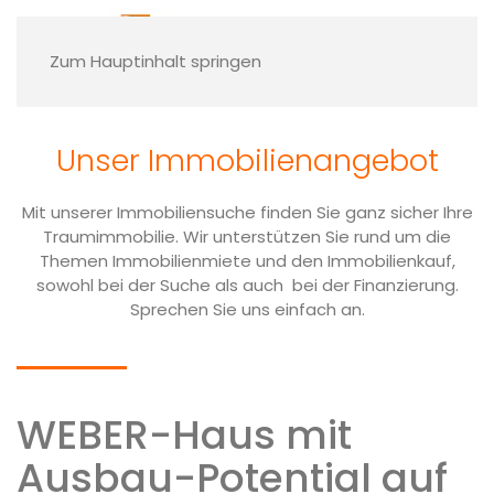
Finden Sie Ihre
Traumimmobilie
Zum Hauptinhalt springen
Sie möchten sich den Traum der eigenen vier
Wänden erfüllen oder sind auf der Suche
Unser Immobilien­angebot
nach einem passenden Grundstück? Dann
werfen Sie ein Blick auf unsere
Immobilienangebote!
Mit unserer Immobiliensuche finden Sie ganz sicher Ihre
Traumimmobilie. Wir unterstützen Sie rund um die
Themen Immobilienmiete und den Immobilienkauf,
Nehmen Sie Kontakt mit uns auf
sowohl bei der Suche als auch bei der Finanzierung.
Sprechen Sie uns einfach an.
WEBER-Haus mit
Ausbau-Potential auf