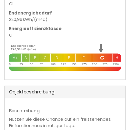
Öl
Endenergie­bedarf
220,96 kWh/(m²·a)
Energie­effizienz­klasse
G
Endenergiebedarf
220,96
kWh/(m²·a)
G
A+
A
B
C
D
E
F
H
0
25
50
75
100
125
150
175
200
225
250+
Objekt­beschreibung
Beschreibung
Nutzen Sie diese Chance auf ein freistehendes
Einfamilienhaus in ruhiger Lage.