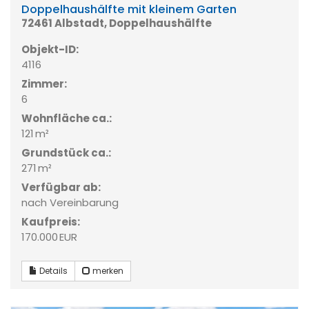
Doppelhaushälfte mit kleinem Garten
72461 Albstadt, Doppelhaushälfte
Objekt-ID:
4116
Zimmer:
6
Wohnfläche ca.:
121 m²
Grund­stück ca.:
271 m²
Verfügbar ab:
nach Vereinbarung
Kaufpreis:
170.000 EUR
Details
merken