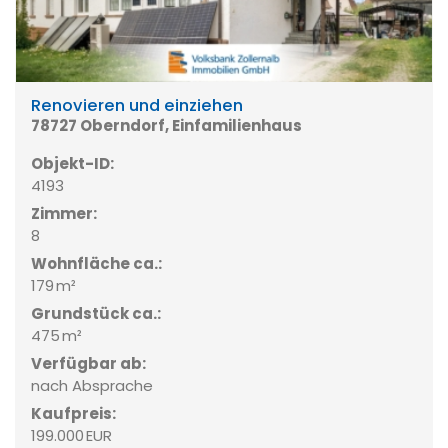
Renovieren und einziehen
78727 Oberndorf, Einfamilienhaus
Objekt-ID:
4193
Zimmer:
8
Wohnfläche ca.:
179 m²
Grund­stück ca.:
475 m²
Verfügbar ab:
nach Absprache
Kaufpreis:
199.000 EUR