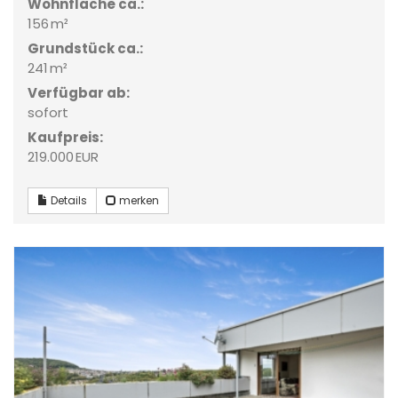
Wohnfläche ca.:
156 m²
Grund­stück ca.:
241 m²
Verfügbar ab:
sofort
Kaufpreis:
219.000 EUR
Details
merken