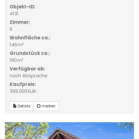
Objekt-ID:
4131
Zimmer:
6
Wohnfläche ca.:
146 m²
Grund­stück ca.:
190 m²
Verfügbar ab:
nach Absprache
Kaufpreis:
399.000 EUR
Details
merken