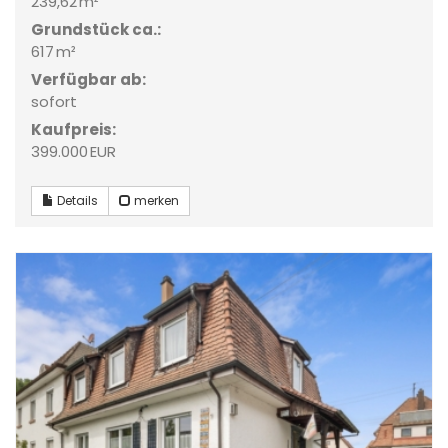
239,62 m²
Grund­stück ca.:
617 m²
Verfügbar ab:
sofort
Kaufpreis:
399.000 EUR
Details
merken