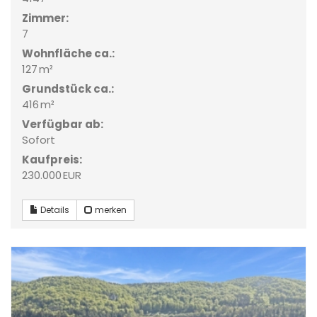
Zimmer:
7
Wohnfläche ca.:
127 m²
Grund­stück ca.:
416 m²
Verfügbar ab:
Sofort
Kaufpreis:
230.000 EUR
Details
merken