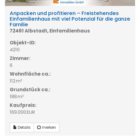
Anpacken und profitieren – Freistehendes
Einfamilienhaus mit viel Potenzial für die ganze
Familie
72461 Albstadt, Einfamilienhaus
Objekt-ID:
4210
Zimmer:
6
Wohnfläche ca.:
112 m²
Grund­stück ca.:
188 m²
Kaufpreis:
169.000 EUR
Details
merken