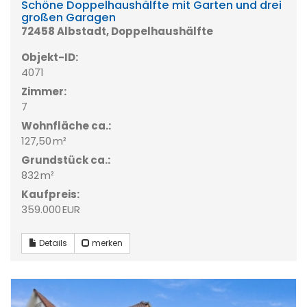
Schöne Doppelhaushälfte mit Garten und drei
großen Garagen
72458 Albstadt, Doppelhaushälfte
Objekt-ID:
4071
Zimmer:
7
Wohnfläche ca.:
127,50 m²
Grund­stück ca.:
832 m²
Kaufpreis:
359.000 EUR
Details
merken