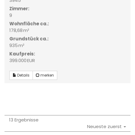
3945
Zimmer:
9
Wohnfläche ca.:
178,68 m²
Grund­stück ca.:
935 m²
Kaufpreis:
399.000 EUR
Details
merken
13 Ergebnisse
Neueste zuerst