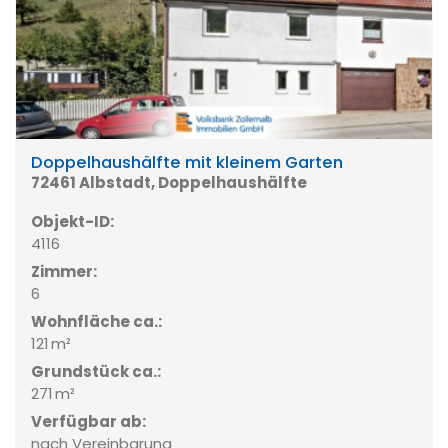
Doppelhaushälfte mit kleinem Garten
72461 Albstadt, Doppelhaushälfte
Objekt-ID:
4116
Zimmer:
6
Wohnfläche ca.:
121 m²
Grund­stück ca.:
271 m²
Verfügbar ab:
nach Vereinbarung