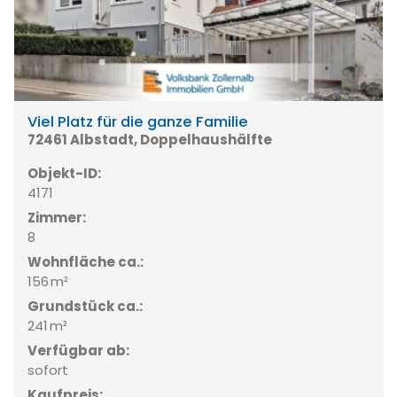
Viel Platz für die ganze Familie
72461 Albstadt, Doppelhaushälfte
Objekt-ID:
4171
Zimmer:
8
Wohnfläche ca.:
156 m²
Grund­stück ca.:
241 m²
Verfügbar ab:
sofort
Kaufpreis: