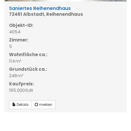
Saniertes Reihenendhaus
72461 Albstadt, Reihenendhaus
Objekt-ID:
4054
Zimmer:
5
Wohnfläche ca.:
114 m²
Grund­stück ca.:
248 m²
Kaufpreis:
165.000 EUR
Details
merken