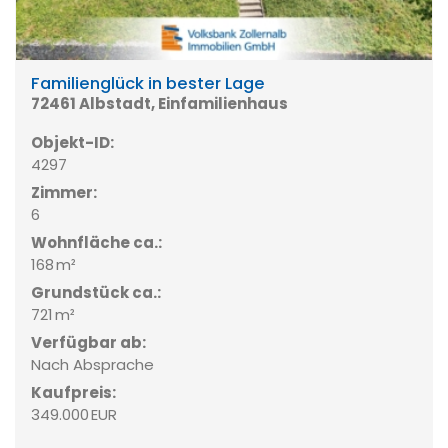
Familienglück in bester Lage
72461 Albstadt, Einfamilienhaus
Objekt-ID:
4297
Zimmer:
6
Wohnfläche ca.:
168 m²
Grund­stück ca.:
721 m²
Verfügbar ab:
Nach Absprache
Kaufpreis:
349.000 EUR