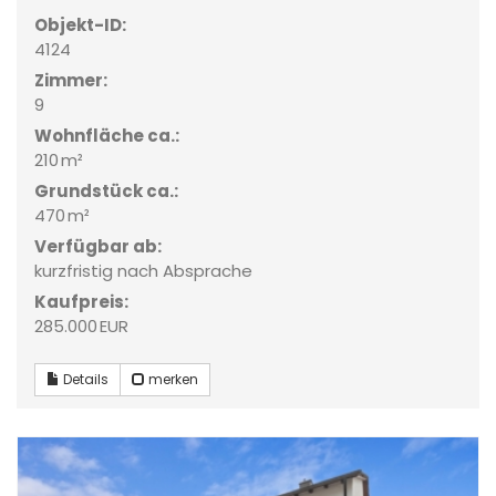
Objekt-ID:
4124
Zimmer:
9
Wohnfläche ca.:
210 m²
Grund­stück ca.:
470 m²
Verfügbar ab:
kurzfristig nach Absprache
Kaufpreis:
285.000 EUR
Details
merken