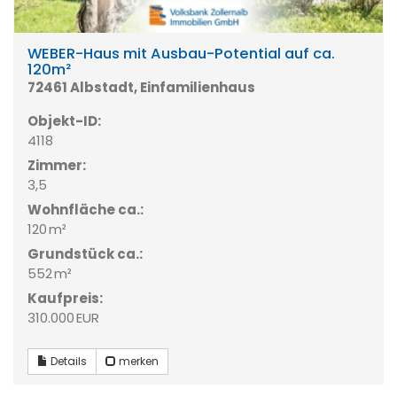
WEBER-Haus mit Ausbau-Potential auf ca.
120m²
72461 Albstadt, Einfamilienhaus
Objekt-ID:
4118
Zimmer:
3,5
Wohnfläche ca.:
120 m²
Grund­stück ca.:
552 m²
Kaufpreis:
310.000 EUR
Details
merken