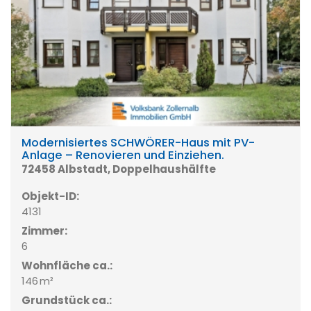
Modernisiertes SCHWÖRER-Haus mit PV-
Anlage – Renovieren und Einziehen.
72458 Albstadt, Doppelhaushälfte
Objekt-ID:
4131
Zimmer:
6
Wohnfläche ca.:
146 m²
Grund­stück ca.: