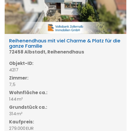
Reihenendhaus mit viel Charme & Platz für die
ganze Familie
72458 Albstadt, Reihenendhaus
Objekt-ID:
4217
Zimmer:
7,5
Wohnfläche ca.:
144 m²
Grund­stück ca.:
314 m²
Kaufpreis:
279.000 EUR