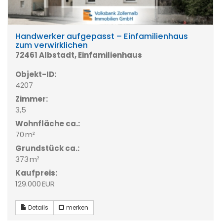
Handwerker aufgepasst – Einfamilienhaus
zum verwirklichen
72461 Albstadt, Einfamilienhaus
Objekt-ID:
4207
Zimmer:
3,5
Wohnfläche ca.:
70 m²
Grund­stück ca.:
373 m²
Kaufpreis:
129.000 EUR
Details
merken