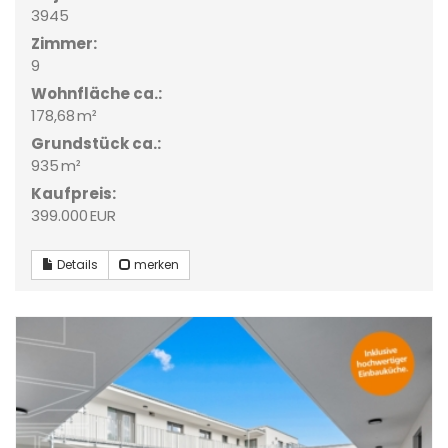
3945
Zimmer:
9
Wohnfläche ca.:
178,68 m²
Grund­stück ca.:
935 m²
Kaufpreis:
399.000 EUR
Details
merken