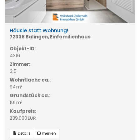
Häusle statt Wohnung!
72336 Balingen, Einfamilienhaus
Objekt-ID:
4316
Zimmer:
3,5
Wohnfläche ca.:
94 m²
Grund­stück ca.:
101 m²
Kaufpreis:
239.000 EUR
Details
merken