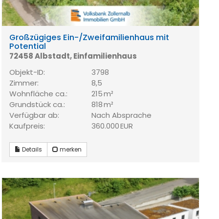
Großzügiges Ein-/Zweifamilienhaus mit
Potential
72458 Albstadt, Einfamilienhaus
Objekt-ID:
3798
Zimmer:
8,5
Wohnfläche ca.:
215 m²
Grund­stück ca.:
818 m²
Verfügbar ab:
Nach Absprache
Kaufpreis:
360.000 EUR
Details
merken