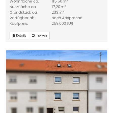
Wohnfläche ca.:
115,50 m²
Nutzfläche ca.:
17,20 m²
Grund­stück ca.:
233 m²
Verfügbar ab:
nach Absprache
Kaufpreis:
259.000 EUR
Details
merken