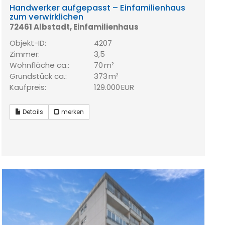
Handwerker aufgepasst – Einfamilienhaus
zum verwirklichen
72461 Albstadt, Einfamilienhaus
Objekt-ID:
4207
Zimmer:
3,5
Wohnfläche ca.:
70 m²
Grund­stück ca.:
373 m²
Kaufpreis:
129.000 EUR
Details
merken