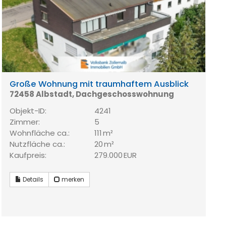
Große Wohnung mit traumhaftem Ausblick
72458 Albstadt, Dachgeschosswohnung
Objekt-ID:
4241
Zimmer:
5
Wohnfläche ca.:
111 m²
Nutzfläche ca.:
20 m²
Kaufpreis:
279.000 EUR
Details
merken