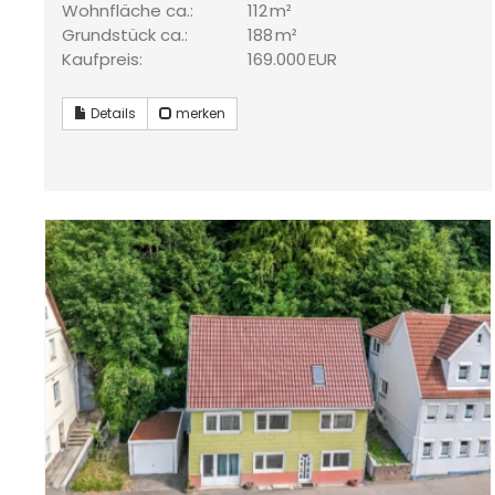
Wohnfläche ca.:
112 m²
Grund­stück ca.:
188 m²
Kaufpreis:
169.000 EUR
Details
merken