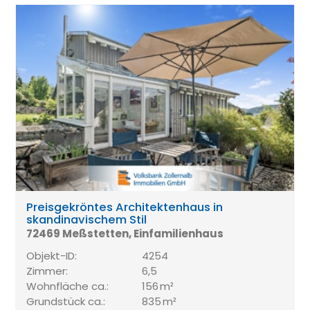
Preisgekröntes Architektenhaus in
skandinavischem Stil
72469 Meßstetten, Einfamilienhaus
Objekt-ID:
4254
Zimmer:
6,5
Wohnfläche ca.:
156 m²
Grund­stück ca.:
835 m²