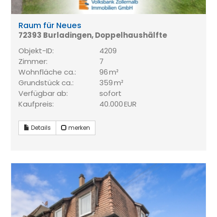
Raum für Neues
72393 Burladingen, Doppelhaushälfte
Objekt-ID:
4209
Zimmer:
7
Wohnfläche ca.:
96 m²
Grund­stück ca.:
359 m²
Verfügbar ab:
sofort
Kaufpreis:
40.000 EUR
Details
merken