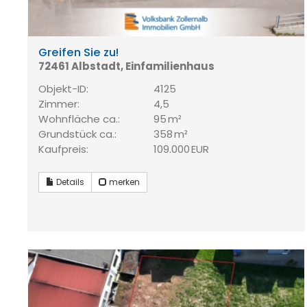
Greifen Sie zu!
72461 Albstadt, Einfamilienhaus
Objekt-ID:
4125
Zimmer:
4,5
Wohnfläche ca.:
95 m²
Grund­stück ca.:
358 m²
Kaufpreis:
109.000 EUR
Details
merken