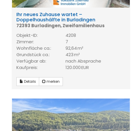
Ihr neues Zuhause wartet –
Doppelhaushälfte in Burladingen
72393 Burladingen, Zweifamilienhaus
Objekt-ID:
4208
Zimmer:
7
Wohnfläche ca.:
92,64 m²
Grund­stück ca.:
423 m²
Verfügbar ab:
nach Absprache
Kaufpreis:
120.000 EUR
Details
merken