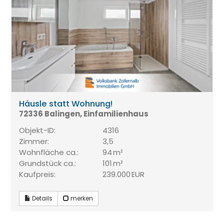
Häusle statt Wohnung!
72336 Balingen, Einfamilienhaus
Objekt-ID:
4316
Zimmer:
3,5
Wohnfläche ca.:
94 m²
Grund­stück ca.:
101 m²
Kaufpreis:
239.000 EUR
Details
merken