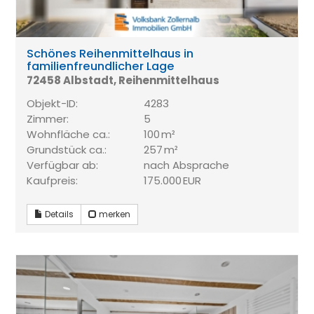
Schönes Reihenmittelhaus in
familienfreundlicher Lage
72458 Albstadt, Reihenmittelhaus
Objekt-ID:
4283
Zimmer:
5
Wohnfläche ca.:
100 m²
Grund­stück ca.:
257 m²
Verfügbar ab:
nach Absprache
Kaufpreis:
175.000 EUR
Details
merken