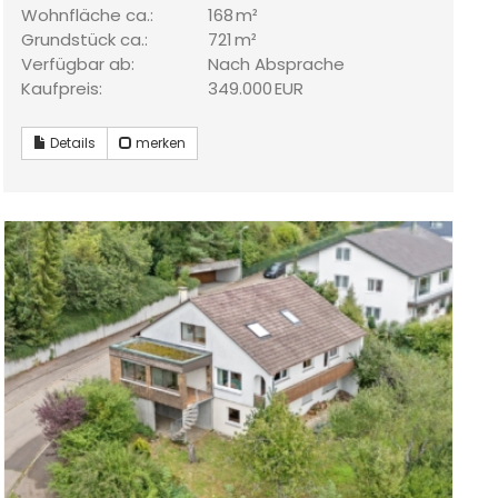
Wohnfläche ca.:
168 m²
Grund­stück ca.:
721 m²
Verfügbar ab:
Nach Absprache
Kaufpreis:
349.000 EUR
Details
merken