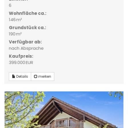
6
Wohnfläche ca.:
146 m²
Grund­stück ca.:
190 m²
Verfügbar ab:
nach Absprache
Kaufpreis:
399.000 EUR
Details
merken