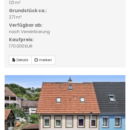
121 m²
Grund­stück ca.:
271 m²
Verfügbar ab:
nach Vereinbarung
Kaufpreis:
170.000 EUR
Details
merken