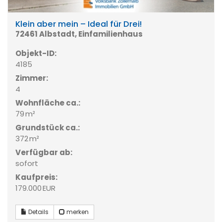
Klein aber mein – Ideal für Drei!
72461 Albstadt, Einfamilienhaus
Objekt-ID:
4185
Zimmer:
4
Wohnfläche ca.:
79 m²
Grund­stück ca.:
372 m²
Verfügbar ab:
sofort
Kaufpreis:
179.000 EUR
Details
merken