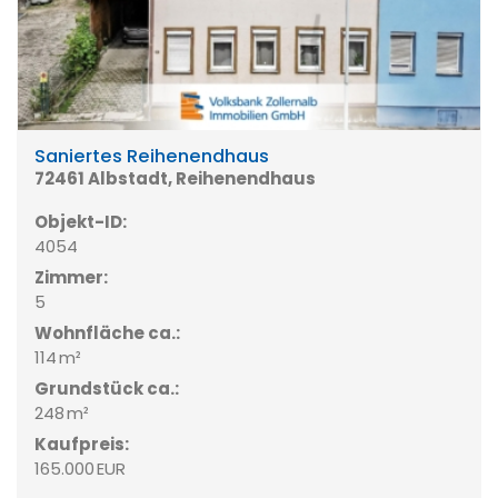
Saniertes Reihenendhaus
72461 Albstadt, Reihenendhaus
Objekt-ID:
4054
Zimmer:
5
Wohnfläche ca.:
114 m²
Grund­stück ca.:
248 m²
Kaufpreis:
165.000 EUR