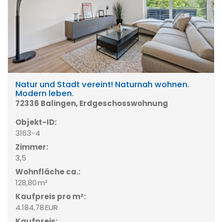
Natur und Stadt vereint! Naturnah wohnen.
Modern leben.
72336 Balingen, Erdgeschosswohnung
Objekt-ID:
3163-4
Zimmer:
3,5
Wohnfläche ca.:
128,80 m²
Kaufpreis pro m²:
4.184,78 EUR
Kaufpreis: