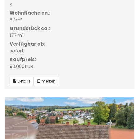
4
Wohnfläche ca.:
87 m²
Grund­stück ca.:
177 m²
Verfügbar ab:
sofort
Kaufpreis:
90.000 EUR
Details
merken