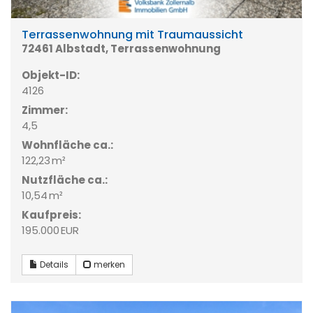
Terrassenwohnung mit Traumaussicht
72461 Albstadt, Terrassenwohnung
Objekt-ID:
4126
Zimmer:
4,5
Wohnfläche ca.:
122,23 m²
Nutzfläche ca.:
10,54 m²
Kaufpreis:
195.000 EUR
Details
merken