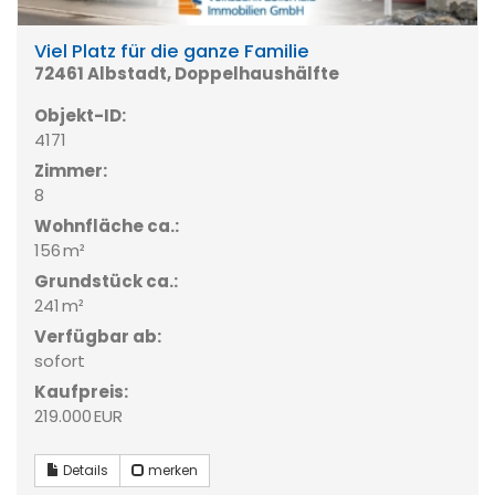
Viel Platz für die ganze Familie
72461 Albstadt, Doppelhaushälfte
Objekt-ID:
4171
Zimmer:
8
Wohnfläche ca.:
156 m²
Grund­stück ca.:
241 m²
Verfügbar ab:
sofort
Kaufpreis:
219.000 EUR
Details
merken