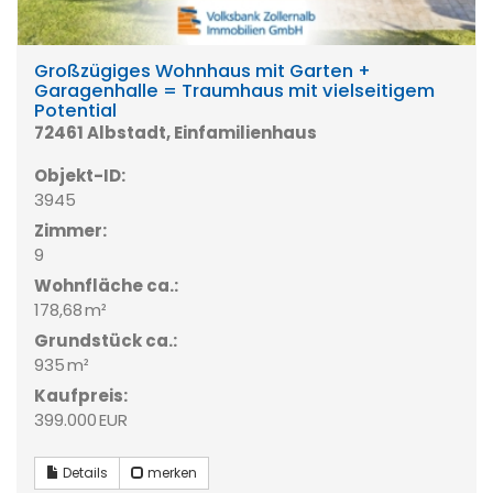
Großzügiges Wohnhaus mit Garten +
Garagenhalle = Traumhaus mit vielseitigem
Potential
72461 Albstadt, Einfamilienhaus
Objekt-ID:
3945
Zimmer:
9
Wohnfläche ca.:
178,68 m²
Grund­stück ca.:
935 m²
Kaufpreis:
399.000 EUR
Details
merken