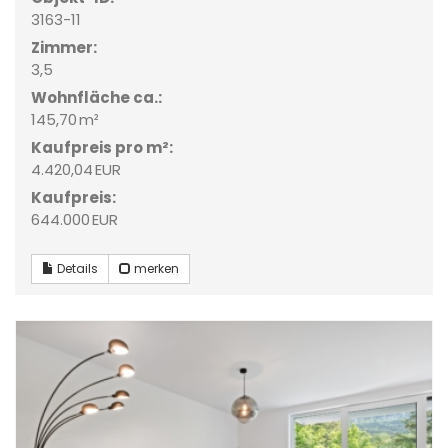
3163-11
Zimmer:
3,5
Wohnfläche ca.:
145,70 m²
Kaufpreis pro m²:
4.420,04 EUR
Kaufpreis:
644.000 EUR
Details
merken