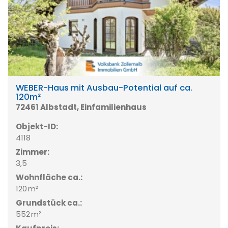
WEBER-Haus mit Ausbau-Potential auf ca.
120m²
72461 Albstadt, Einfamilienhaus
Objekt-ID:
4118
Zimmer:
3,5
Wohnfläche ca.:
120 m²
Grund­stück ca.:
552 m²