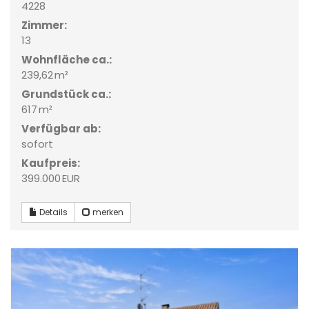
4228
Zimmer:
13
Wohnfläche ca.:
239,62 m²
Grund­stück ca.:
617 m²
Verfügbar ab:
sofort
Kaufpreis:
399.000 EUR
Details
merken