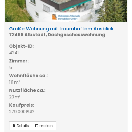
Große Wohnung mit traumhaftem Ausblick
72458 Albstadt, Dachgeschosswohnung
Objekt-ID:
4241
Zimmer:
5
Wohnfläche ca.:
111 m²
Nutzfläche ca.:
20 m²
Kaufpreis:
279.000 EUR
Details
merken