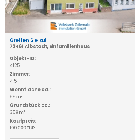
Greifen Sie zu!
72461 Albstadt, Einfamilienhaus
Objekt-ID:
4125
Zimmer:
4,5
Wohnfläche ca.:
95 m²
Grund­stück ca.:
358 m²
Kaufpreis:
109.000 EUR