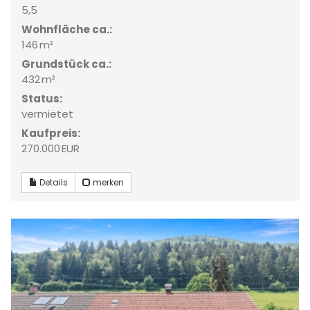
5,5
Wohnfläche ca.:
146 m²
Grund­stück ca.:
432 m²
Status:
vermietet
Kaufpreis:
270.000 EUR
Details
merken