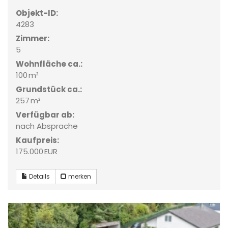
Objekt-ID:
4283
Zimmer:
5
Wohnfläche ca.:
100 m²
Grund­stück ca.:
257 m²
Verfügbar ab:
nach Absprache
Kaufpreis:
175.000 EUR
Details
merken