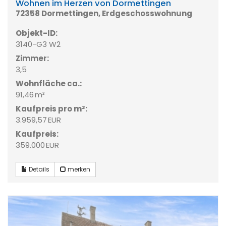
Wohnen im Herzen von Dormettingen
72358 Dormettingen, Erdgeschosswohnung
Objekt-ID:
3140-G3 W2
Zimmer:
3,5
Wohnfläche ca.:
91,46 m²
Kaufpreis pro m²:
3.959,57 EUR
Kaufpreis:
359.000 EUR
Details
merken