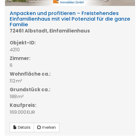
Anpacken und profitieren – Freistehendes
Einfamilienhaus mit viel Potenzial für die ganze
Familie
72461 Albstadt, Einfamilienhaus
Objekt-ID:
4210
Zimmer:
6
Wohnfläche ca.:
112 m²
Grund­stück ca.:
188 m²
Kaufpreis:
169.000 EUR
Details
merken