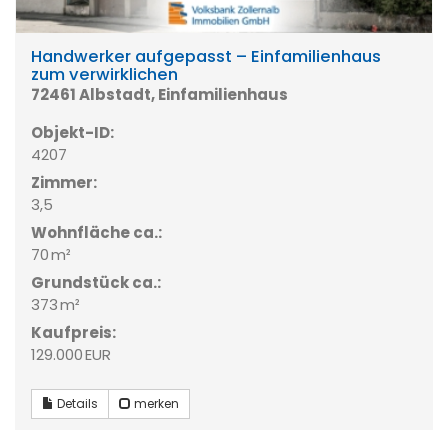
Handwerker aufgepasst – Einfamilienhaus
zum verwirklichen
72461 Albstadt, Einfamilienhaus
Objekt-ID:
4207
Zimmer:
3,5
Wohnfläche ca.:
70 m²
Grund­stück ca.:
373 m²
Kaufpreis:
129.000 EUR
Details
merken