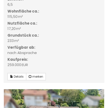
6,5
Wohnfläche ca.:
115,50 m²
Nutzfläche ca.:
17,20 m²
Grund­stück ca.:
233 m²
Verfügbar ab:
nach Absprache
Kaufpreis:
259.000 EUR
Details
merken