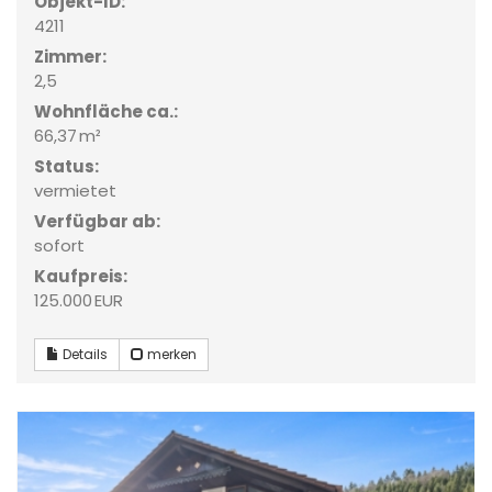
Objekt-ID:
4211
Zimmer:
2,5
Wohnfläche ca.:
66,37 m²
Status:
vermietet
Verfügbar ab:
sofort
Kaufpreis:
125.000 EUR
Details
merken