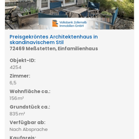
Preisgekröntes Architektenhaus in
skandinavischem Stil
72469 Meßstetten, Einfamilienhaus
Objekt-ID:
4254
Zimmer:
6,5
Wohnfläche ca.:
156 m²
Grund­stück ca.:
835 m²
Verfügbar ab:
Nach Absprache
Kaufpreis: