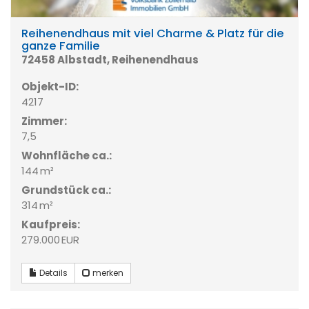
Reihenendhaus mit viel Charme & Platz für die
ganze Familie
72458 Albstadt, Reihenendhaus
Objekt-ID:
4217
Zimmer:
7,5
Wohnfläche ca.:
144 m²
Grund­stück ca.:
314 m²
Kaufpreis:
279.000 EUR
Details
merken