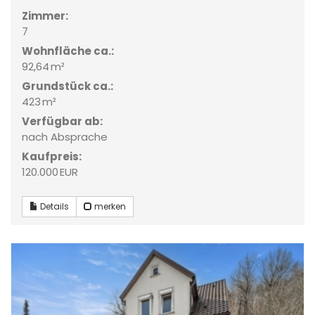
Zimmer:
7
Wohnfläche ca.:
92,64 m²
Grund­stück ca.:
423 m²
Verfügbar ab:
nach Absprache
Kaufpreis:
120.000 EUR
Details
merken