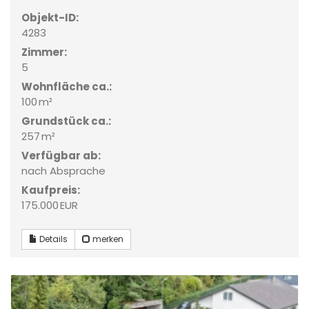
Objekt-ID:
4283
Zimmer:
5
Wohnfläche ca.:
100 m²
Grund­stück ca.:
257 m²
Verfügbar ab:
nach Absprache
Kaufpreis:
175.000 EUR
Details
merken