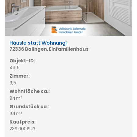
Häusle statt Wohnung!
72336 Balingen, Einfamilienhaus
Objekt-ID:
4316
Zimmer:
3,5
Wohnfläche ca.:
94 m²
Grund­stück ca.:
101 m²
Kaufpreis:
239.000 EUR