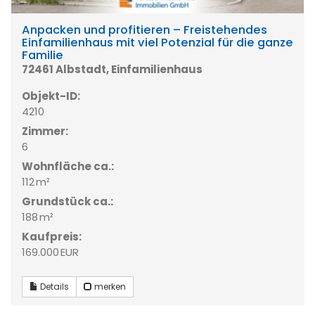
Anpacken und profitieren – Freistehendes
Einfamilienhaus mit viel Potenzial für die ganze
Familie
72461 Albstadt, Einfamilienhaus
Objekt-ID:
4210
Zimmer:
6
Wohnfläche ca.:
112 m²
Grund­stück ca.:
188 m²
Kaufpreis:
169.000 EUR
Details
merken