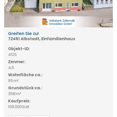
Greifen Sie zu!
72461 Albstadt, Einfamilienhaus
Objekt-ID:
4125
Zimmer:
4,5
Wohnfläche ca.:
95 m²
Grund­stück ca.:
358 m²
Kaufpreis:
109.000 EUR