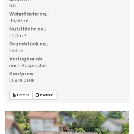
6,5
Wohnfläche ca.:
115,50 m²
Nutzfläche ca.:
17,20 m²
Grund­stück ca.:
233 m²
Verfügbar ab:
nach Absprache
Kaufpreis:
259.000 EUR
Details
merken