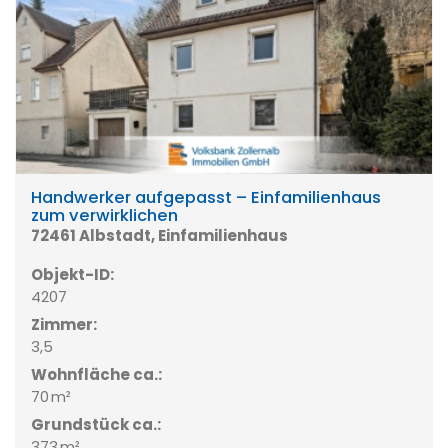
Handwerker aufgepasst – Einfamilienhaus
zum verwirklichen
72461 Albstadt, Einfamilienhaus
Objekt-ID:
4207
Zimmer:
3,5
Wohnfläche ca.:
70 m²
Grund­stück ca.:
373 m²